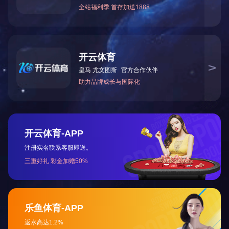
由，承认劳资集体谈判的权利。
原则四：企业应该消除各种形式
的强迫性劳动。
原则五：企业应该支持消灭童工
制。
原则六：企业应该杜绝任何在用
工与职业方面的歧视行为。
环境方面：
原则七：企业应对环境挑战未雨
绸缪。
原则八：企业应该主动增加对环
保所承担的责任。
原则九：企业应该鼓励开发和推
广环境友好型技术。