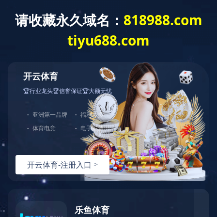
乐动体育
网站乐动体育
乐动体育-乐动ledong(中国)
公司简介
发展历程
技术创新
企业宣传片
社会责任
产品介绍
乐动体育-乐动ledong(中国)
触显产业
应用终端产业
产品应用展
示
投资者关系
新闻资讯
加入我们
招贤纳士
员工福利
全球产业布局

网站乐动体育
乐动体育-乐动ledong(中国)

公司简介
发展历程
技术创新
企业宣传片
社会责任
产品介绍

乐动体育-乐动ledong(中国)
触显产业
应用终端产业
产品应用展