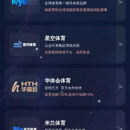
示
投资者关系
新闻资讯
加入我们

招贤纳士
员工福利
全球产业布局

搜索


人才招聘
当前位置：
乐动体育
-
全球产业布局
全球产业布局


全球产业布局