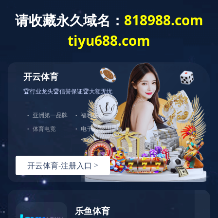
乐动体育
网站乐动体育
乐动体育-乐动ledong(中国)
公司简介
发展历程
技术创新
企业宣传片
社会责任
产品介绍
乐动体育-乐动ledong(中国)
触显产业
应用终端产业
产品应用展
示
投资者关系
新闻资讯
加入我们
招贤纳士
员工福利
全球产业布局

网站乐动体育
乐动体育-乐动ledong(中国)

公司简介
发展历程
技术创新
企业宣传片
社会责任
产品介绍

乐动体育-乐动ledong(中国)
触显产业
应用终端产业
产品应用展